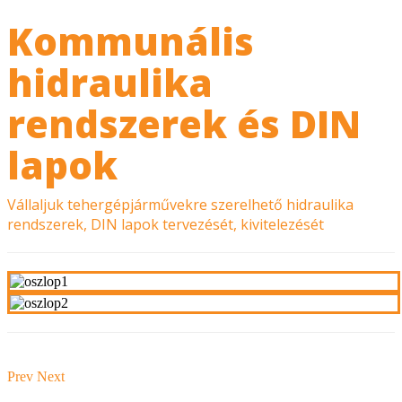
Kommunális
hidraulika
rendszerek és DIN
lapok
Vállaljuk tehergépjárművekre szerelhető hidraulika
rendszerek, DIN lapok tervezését, kivitelezését
Previous article: Schmidt
Next article: Reform termékek
Prev
Next