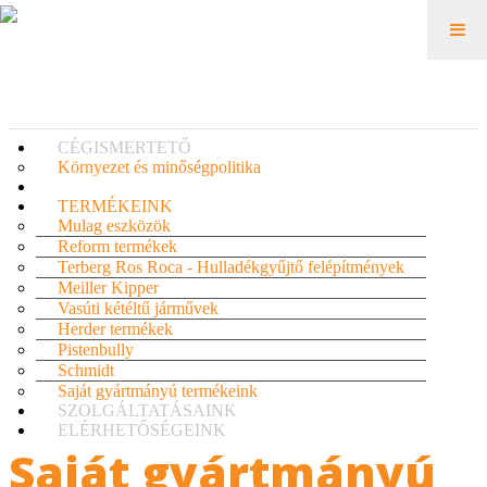
CÉGISMERTETŐ
Környezet és minőségpolitika
TERMÉKEINK
Mulag eszközök
Reform termékek
Terberg Ros Roca - Hulladékgyűjtő felépítmények
Meiller Kipper
Vasúti kétéltű járművek
Herder termékek
Pistenbully
Schmidt
Saját gyártmányú termékeink
SZOLGÁLTATÁSAINK
ELÉRHETŐSÉGEINK
Saját gyártmányú